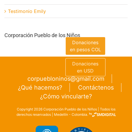
Testimonio Emily
Corporación Pueblo de los Niños
Donaciones
en pesos COL
Donaciones
en USD
corpuebloninos@gmail.com
¿Qué hacemos?
Contáctenos
¿Cómo vincularte?
Copyright
2026
Corporación Pueblo de los Niños | Todos los
derechos reservados | Medellín - Colombia.