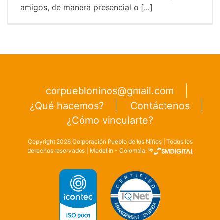
sueños
amigos, de manera presencial o [...]
corpuebloninos@gmail.com
¿Qué hacemos?
Contáctenos
¿Cómo vincularte?
Copyright
2026
Corporación Pueblo de los Niños | Todos los
derechos reservados | Medellín - Colombia.