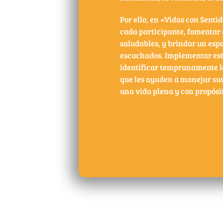
Por ello, en «Vidas con Senti
cada participante, fomentar 
saludables, y brindar un esp
escuchados. Implementar est
identificar tempranamente lo
que les ayuden a manejar su
una vida plena y con propósi