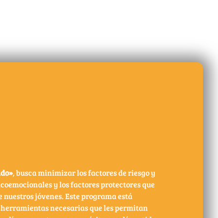
N
ido»
, busca minimizar los factores de riesgo y
icoemocionales y los factores protectores que
e nuestros jóvenes. Este programa está
s herramientas necesarias que les permitan