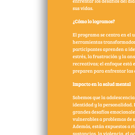
enfrentar los desafíos del día
sus vidas.
¿Cómo lo logramos?
El programa se centra en el u
herramientas transformadoras
participantes aprenden a ide
estrés, la frustración y la an
recreativas; el enfoque está 
preparen para enfrentar las
Impacto en la salud mental
Sabemos que la adolescencia 
identidad y la personalidad. 
grandes desafíos emocionales
vulnerables a problemas de s
Además, están expuestos a ri
sustancias, la violencia, el ac