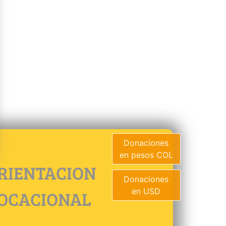
Donaciones
en pesos COL
RIENTACION
Donaciones
en USD
OCACIONAL