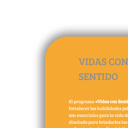
VIDAS CO
SENTIDO
El programa
«Vidas con Sent
fortalecer las habilidades ps
son esenciales para la vida d
diseñado para brindarles la