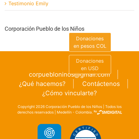
Testimonio Emily
Corporación Pueblo de los Niños
Donaciones
en pesos COL
Donaciones
en USD
corpuebloninos@gmail.com
¿Qué hacemos?
Contáctenos
¿Cómo vincularte?
Copyright
2026
Corporación Pueblo de los Niños | Todos los
derechos reservados | Medellín - Colombia.