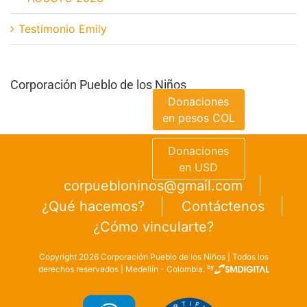
Testimonio Emily
Corporación Pueblo de los Niños
Donaciones
en pesos COL
Donaciones
en USD
corpuebloninos@gmail.com
¿Qué hacemos?
Contáctenos
¿Cómo vincularte?
Copyright
2026
Corporación Pueblo de los Niños | Todos los
derechos reservados | Medellín - Colombia.